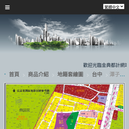
歡迎光臨金典都計網站，本
首頁
商品介紹
地籍套繪圖
台中
潭子弘富重劃區地籍套繪圖