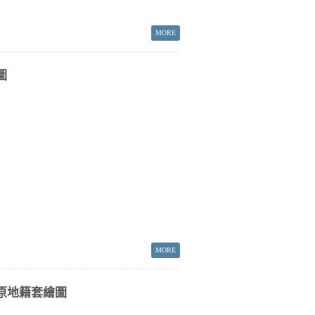
圖
原地籍套繪圖