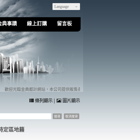
Language
金典事蹟
線上訂購
留言板
歡迎光臨金典都計網站，本公司提供販售各縣市都市計劃地籍相關套繪圖，亦可量身訂製客戶
|
條列顯示
圖片顯示
特定區地籍