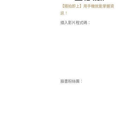
【隨拍即上】用手機就能掌握資
訊！
插入影片程式碼：
臉書粉絲團：