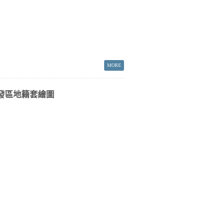
發區地籍套繪圖