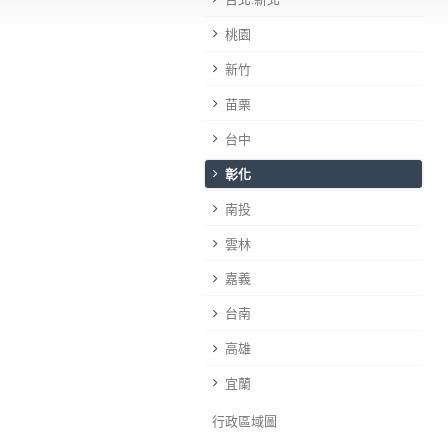
桃園
新竹
苗栗
台中
彰化
南投
雲林
嘉義
台南
高雄
宜蘭
行政區域圖