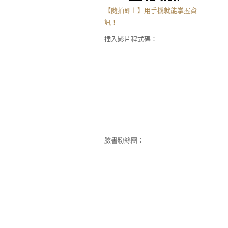
【隨拍即上】用手機就能掌握資
訊！
插入影片程式碼：
臉書粉絲團：