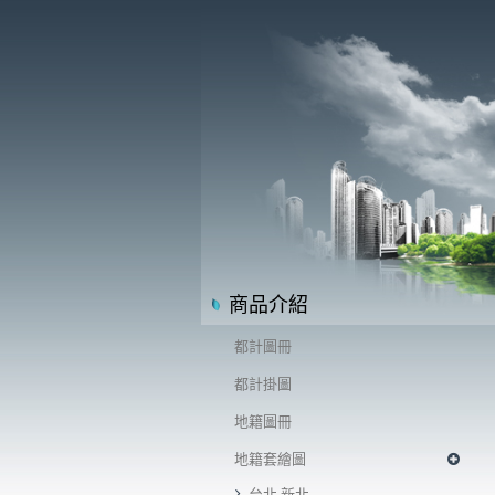
商品介紹
都計圖冊
都計掛圖
地籍圖冊
地籍套繪圖
台北.新北