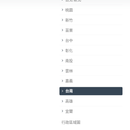
桃園
新竹
苗栗
台中
彰化
南投
雲林
嘉義
台南
高雄
宜蘭
行政區域圖