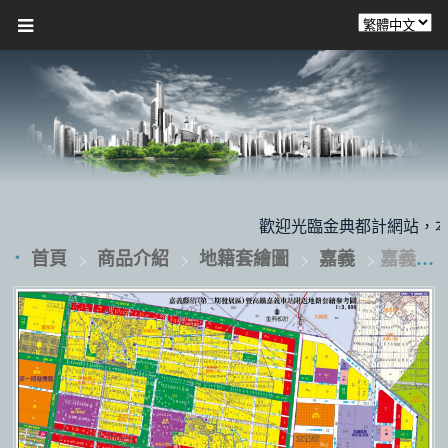
歡迎光臨金典都計網站，本公司
首頁
商品介紹
地籍套繪圖
嘉義
嘉義縣治(第二期發展區)暨高鐵嘉義站地籍圖(太保)