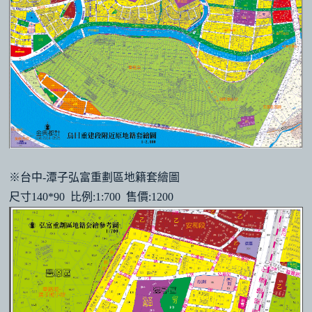
※台中-潭子弘富重劃區地籍套繪圖
尺寸140*90 比例:1:700 售價:1200