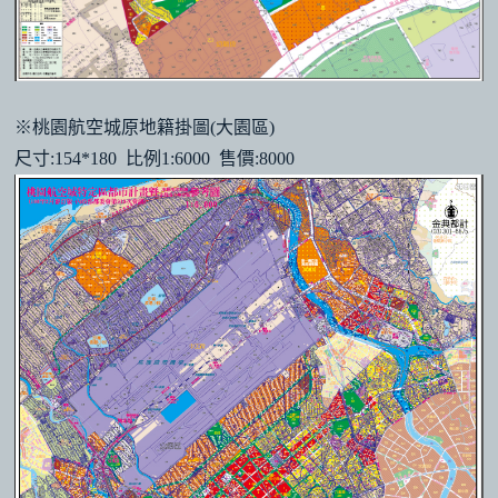
※桃園航空城原地籍掛圖(大園區)
尺寸:154*180 比例1:6000 售價:8000