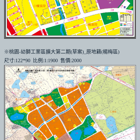
※桃園-幼獅工業區擴大第二期(草案)_原地籍(楊梅區)
尺寸:122*90 比例:1:1900 售價:2000