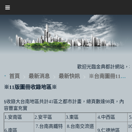
歡迎光臨金典都計網站，本公司
首頁
最新消息
最新快訊
※台南圖冊11版內容快訊!!
※11版圖冊收錄地區※
§收錄大台南地區共計41區之都市計畫，總頁數達98頁，內
容豐富充實
1.安南區
2.安平區
3.東區
4.中西區
5
7.台南高鐵特
8.台南交流道
1
6.南區
9.仁德地區