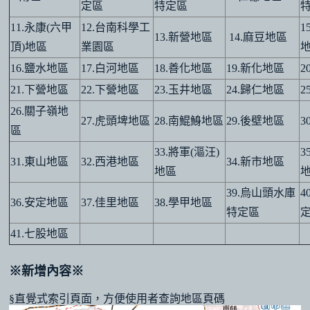
定區
特定區
11.永康(六甲
12.台南科學工
1
13.新營地區
14.麻豆地區
頂)地區
業園區
16.鹽水地區
17.白河地區
18.善化地區
19.新化地區
2
21.下營地區
22.下營地區
23.玉井地區
24.歸仁地區
2
26.關子嶺地
27.虎頭埤地區
28.南鯤鯓地區
29.後壁地區
3
區
33.將軍(漚汪)
3
31.東山地區
32.西港地區
34.新市地區
地區
39.烏山頭水庫
4
36.安定地區
37.佳里地區
38.學甲地區
特定區
41.七股地區
※新增內容※
§直覺式索引頁面，方便使用者查詢地區頁碼